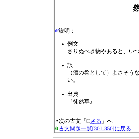
説明：
例文
さりぬべき物やあると、い
訳
（酒の肴として）よさそう
い。
出典
『徒然草』
次の古文「
さる
」へ
古文問題一覧[301-350]に戻る