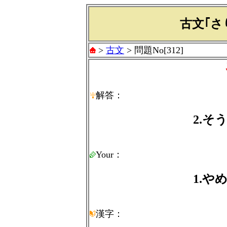
古文｢さ
>
古文
> 問題No[312]
解答：
2.そ
Your：
1.や
漢字：