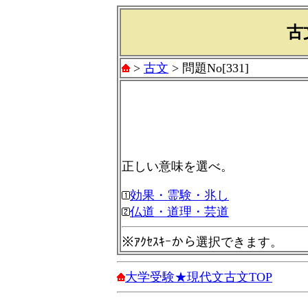
古
>
古文
> 問題No[331]
正しい意味を選べ。
効果・霊験・兆し
仏道・道理・芸道
※ｱｸｾｽｷｰから選択できます。
大学受験★現代文古文TOP