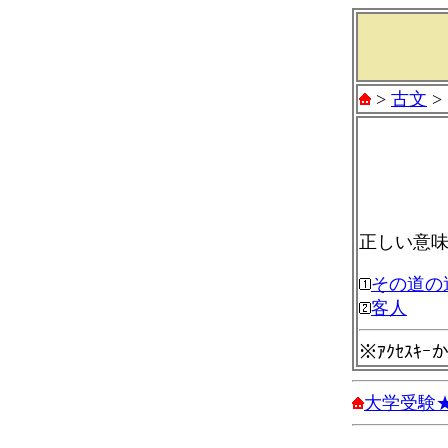
>
古文
>
正しい意
その道の
客人
※ｱｸｾｽｷ
大学受験★