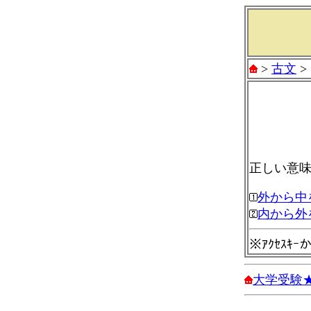
>
古文
>
正しい意
外から中
内から外
※ｱｸｾｽｷ
大学受験★