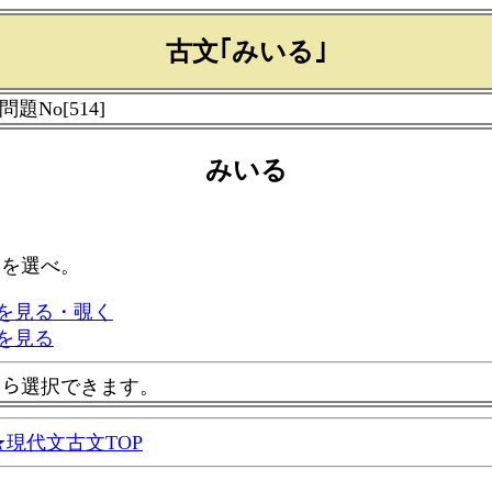
古文｢みいる｣
 問題No[514]
みいる
味を選べ。
を見る・覗く
を見る
ｰから選択できます。
現代文古文TOP