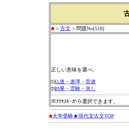
>
古文
> 問題No[518]
正しい意味を選べ。
仏道・道理・芸道
効果・霊験・兆し
※ｱｸｾｽｷｰから選択できます。
大学受験★現代文古文TOP