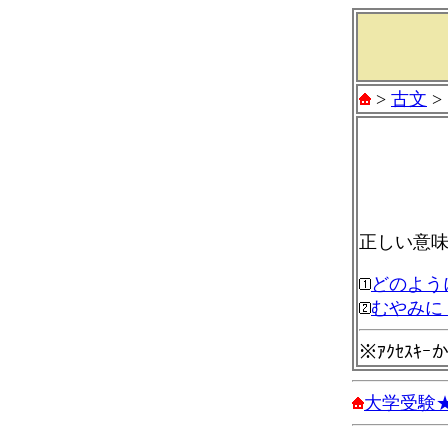
>
古文
>
正しい意
どのよう
むやみに
※ｱｸｾｽｷ
大学受験★