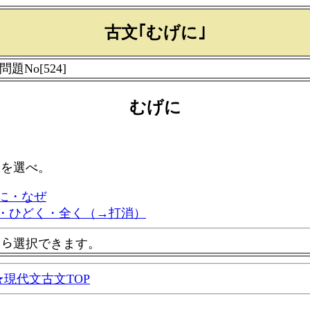
古文｢むげに｣
 問題No[524]
むげに
味を選べ。
に・なぜ
・ひどく・全く（→打消）
ｰから選択できます。
現代文古文TOP