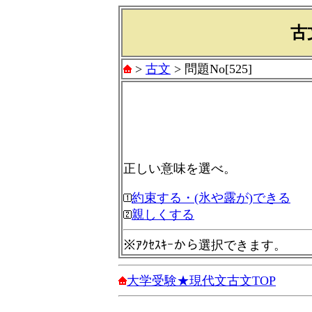
古
>
古文
> 問題No[525]
正しい意味を選べ。
約束する・(氷や露が)できる
親しくする
※ｱｸｾｽｷｰから選択できます。
大学受験★現代文古文TOP