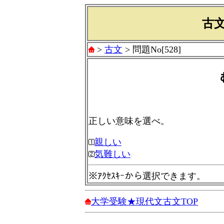
古文
>
古文
> 問題No[528]
正しい意味を選べ。
親しい
気難しい
※ｱｸｾｽｷｰから選択できます。
大学受験★現代文古文TOP