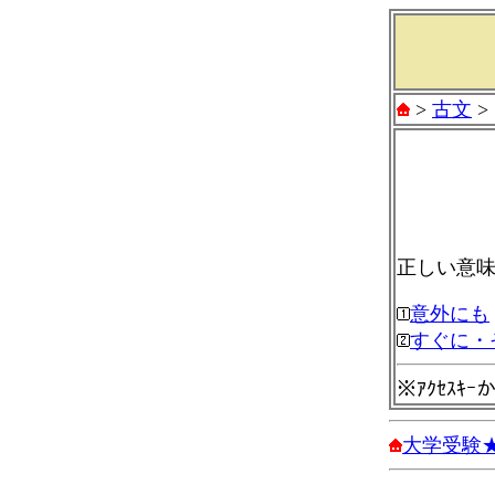
>
古文
>
正しい意
意外にも
すぐに・
※ｱｸｾｽｷ
大学受験★