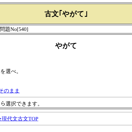
古文｢やがて｣
 問題No[540]
やがて
味を選べ。
そのまま
ｰから選択できます。
現代文古文TOP